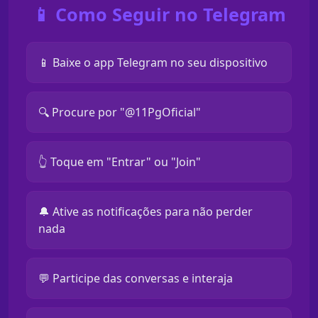
📱 Como Seguir no Telegram
📱 Baixe o app Telegram no seu dispositivo
🔍 Procure por "@11PgOficial"
👆 Toque em "Entrar" ou "Join"
🔔 Ative as notificações para não perder
nada
💬 Participe das conversas e interaja