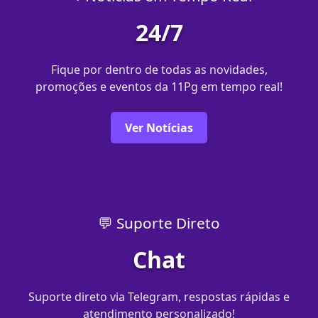
24/7
Fique por dentro de todas as novidades,
promoções e eventos da 11Pg em tempo real!
Ver Notícias
💬 Suporte Direto
Chat
Suporte direto via Telegram, respostas rápidas e
atendimento personalizado!