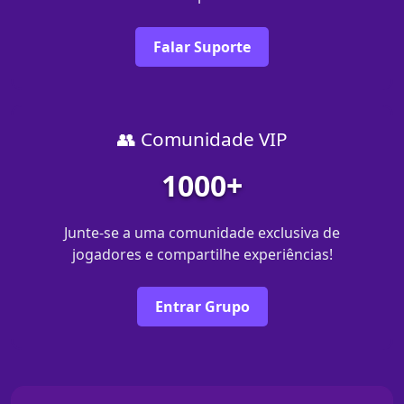
Falar Suporte
👥 Comunidade VIP
1000+
Junte-se a uma comunidade exclusiva de
jogadores e compartilhe experiências!
Entrar Grupo