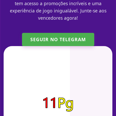
tem acesso a promoções incríveis e uma
experiência de jogo inigualável. Junte-se aos
vencedores agora!
SEGUIR NO TELEGRAM