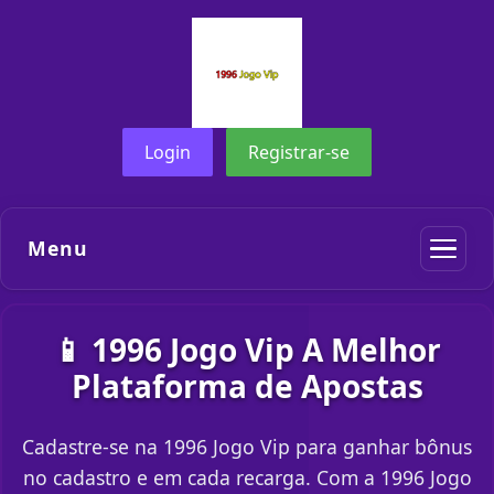
Login
Registrar-se
Menu
📱 1996 Jogo Vip A Melhor
Plataforma de Apostas
Cadastre-se na 1996 Jogo Vip para ganhar bônus
no cadastro e em cada recarga. Com a 1996 Jogo