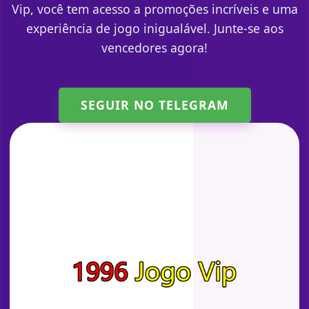
Vip, você tem acesso a promoções incríveis e uma
experiência de jogo inigualável. Junte-se aos
vencedores agora!
SEGUIR NO TELEGRAM