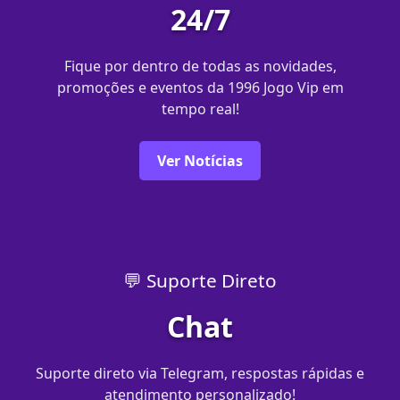
24/7
Fique por dentro de todas as novidades,
promoções e eventos da 1996 Jogo Vip em
tempo real!
Ver Notícias
💬 Suporte Direto
Chat
Suporte direto via Telegram, respostas rápidas e
atendimento personalizado!