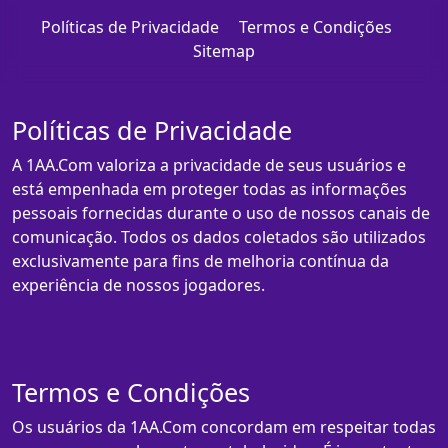
Políticas de Privacidade
Termos e Condições
Sitemap
Políticas de Privacidade
A 1AA.Com valoriza a privacidade de seus usuários e
está empenhada em proteger todas as informações
pessoais fornecidas durante o uso de nossos canais de
comunicação. Todos os dados coletados são utilizados
exclusivamente para fins de melhoria contínua da
experiência de nossos jogadores.
Termos e Condições
Os usuários da 1AA.Com concordam em respeitar todas