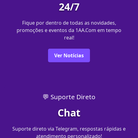
24/7
Fique por dentro de todas as novidades,
promoções e eventos da 1AA.Com em tempo
real!
Ver Notícias
💬 Suporte Direto
Chat
Suporte direto via Telegram, respostas rápidas e
atendimento personalizado!