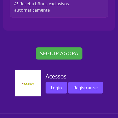
🎁 Receba bônus exclusivos
automaticamente
SEGUIR AGORA
Acessos
Login
Registrar-se