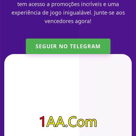
tem acesso a promoções incríveis e uma
experiência de jogo inigualável. Junte-se aos
vencedores agora!
SEGUIR NO TELEGRAM