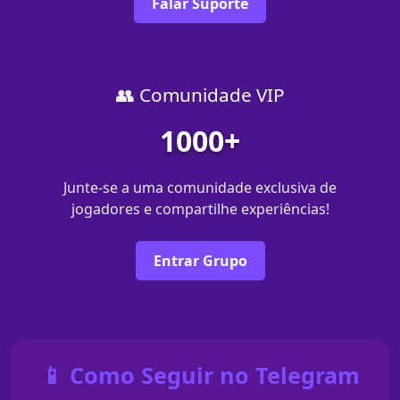
Falar Suporte
👥 Comunidade VIP
1000+
Junte-se a uma comunidade exclusiva de
jogadores e compartilhe experiências!
Entrar Grupo
📱 Como Seguir no Telegram