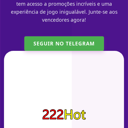
tem acesso a promoções incríveis e uma
experiência de jogo inigualável. Junte-se aos
vencedores agora!
SEGUIR NO TELEGRAM