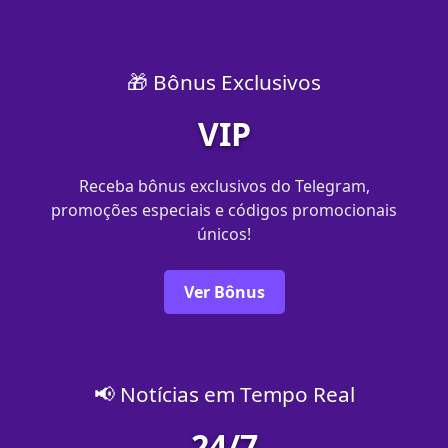
🎁 Bônus Exclusivos
VIP
Receba bônus exclusivos do Telegram,
promoções especiais e códigos promocionais
únicos!
Ver Bônus
📢 Notícias em Tempo Real
24/7