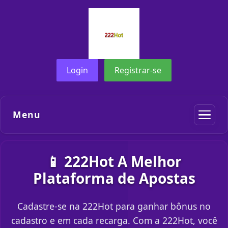
Login
Registrar-se
Menu
📱 222Hot A Melhor
Plataforma de Apostas
Cadastre-se na 222Hot para ganhar bônus no
cadastro e em cada recarga. Com a 222Hot, você