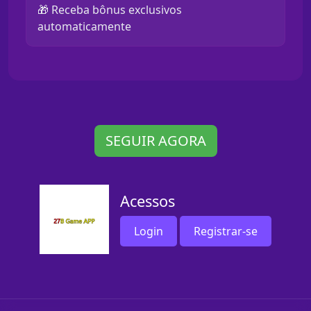
🎁 Receba bônus exclusivos
automaticamente
SEGUIR AGORA
Acessos
Login
Registrar-se