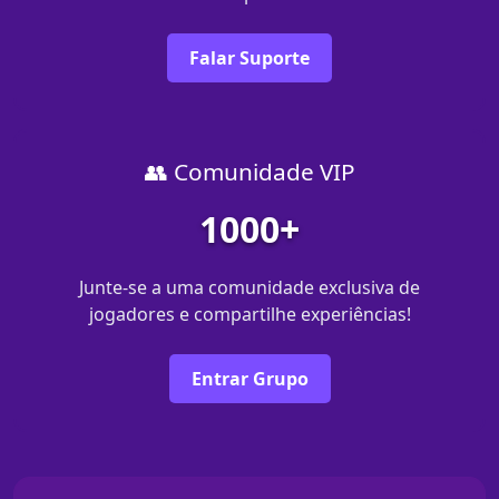
Falar Suporte
👥 Comunidade VIP
1000+
Junte-se a uma comunidade exclusiva de
jogadores e compartilhe experiências!
Entrar Grupo