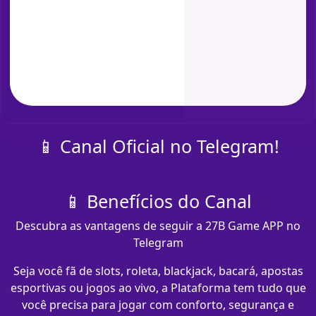
📱 Canal Oficial no Telegram!
📱 Benefícios do Canal
Descubra as vantagens de seguir a 27B Game APP no
Telegram
Seja você fã de slots, roleta, blackjack, bacará, apostas
esportivas ou jogos ao vivo, a Plataforma tem tudo que
você precisa para jogar com conforto, segurança e