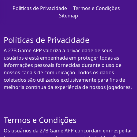
Políticas de Privacidade
Termos e Condições
Sitemap
Políticas de Privacidade
A 27B Game APP valoriza a privacidade de seus
usuários e está empenhada em proteger todas as
informações pessoais fornecidas durante o uso de
nossos canais de comunicação. Todos os dados
coletados são utilizados exclusivamente para fins de
melhoria contínua da experiência de nossos jogadores.
Termos e Condições
Os usuários da 27B Game APP concordam em respeitar