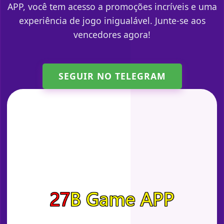
APP, você tem acesso a promoções incríveis e uma
experiência de jogo inigualável. Junte-se aos
vencedores agora!
SEGUIR NO TELEGRAM