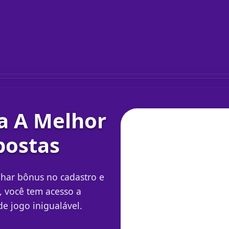
a A Melhor
postas
nhar bônus no cadastro e
, você tem acesso a
e jogo inigualável.