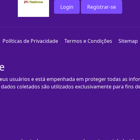
Login
Registrar-se
Políticas de Privacidade
Termos e Condições
Sitemap
de
 seus usuários e está empenhada em proteger todas as inf
dados coletados são utilizados exclusivamente para fins d