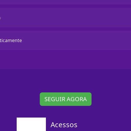
a
aticamente
SEGUIR AGORA
Acessos