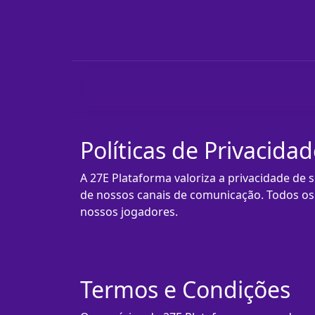
Políticas de Privacida
A 27E Plataforma valoriza a privacidade de
de nossos canais de comunicação. Todos os 
nossos jogadores.
Termos e Condições