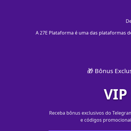
De
A 27E Plataforma é uma das plataformas de 
🎁 Bônus Exclu
VIP
Receba bônus exclusivos do Telegra
e códigos promocionai