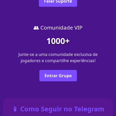
Falar Suporte
👥 Comunidade VIP
1000+
Junte-se a uma comunidade exclusiva de
jogadores e compartilhe experiências!
Entrar Grupo
📱 Como Seguir no Telegram