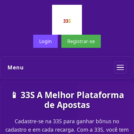
Login
Registrar-se
Menu
📱 33S A Melhor Plataforma
de Apostas
Cadastre-se na 33S para ganhar bônus no
cadastro e em cada recarga. Com a 33S, você tem