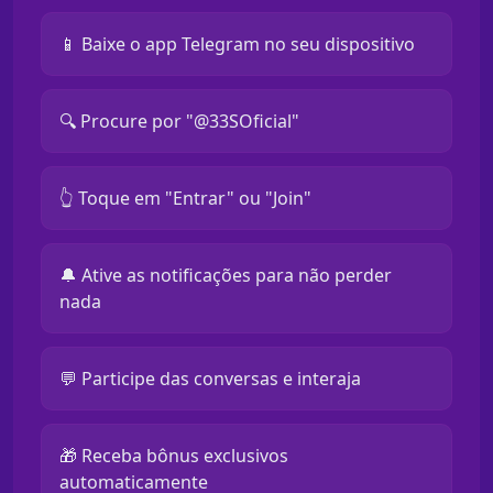
📱 Baixe o app Telegram no seu dispositivo
🔍 Procure por "@33SOficial"
👆 Toque em "Entrar" ou "Join"
🔔 Ative as notificações para não perder
nada
💬 Participe das conversas e interaja
🎁 Receba bônus exclusivos
automaticamente