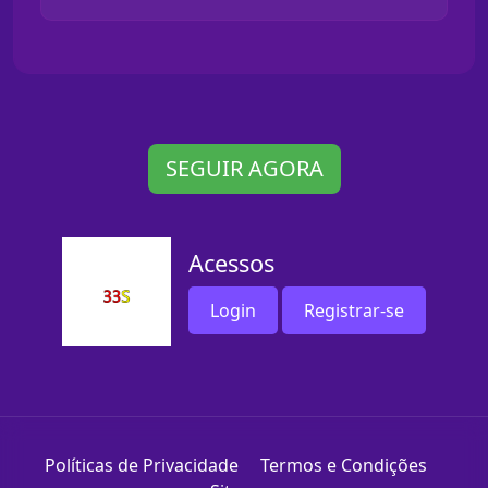
SEGUIR AGORA
Acessos
Login
Registrar-se
Políticas de Privacidade
Termos e Condições