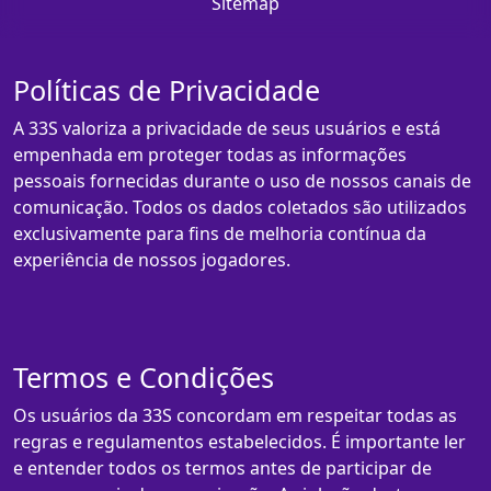
Sitemap
Políticas de Privacidade
A 33S valoriza a privacidade de seus usuários e está
empenhada em proteger todas as informações
pessoais fornecidas durante o uso de nossos canais de
comunicação. Todos os dados coletados são utilizados
exclusivamente para fins de melhoria contínua da
experiência de nossos jogadores.
Termos e Condições
Os usuários da 33S concordam em respeitar todas as
regras e regulamentos estabelecidos. É importante ler
e entender todos os termos antes de participar de