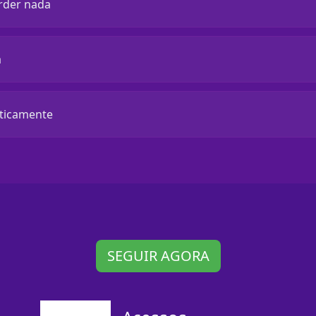
erder nada
a
aticamente
SEGUIR AGORA