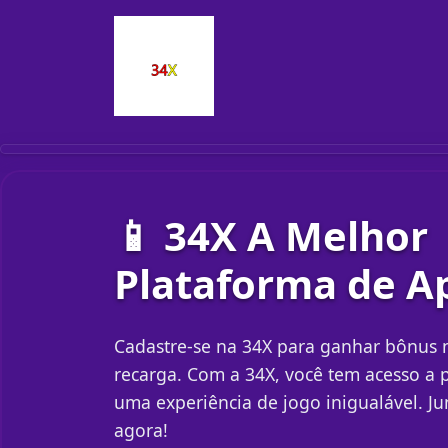
📱 34X A Melhor
Plataforma de A
Cadastre-se na 34X para ganhar bônus 
recarga. Com a 34X, você tem acesso a 
uma experiência de jogo inigualável. J
agora!