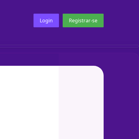
Login
Registrar-se