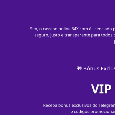
Sim, o cassino online 34X com​ é licenciad
seguro, justo e transparente para todos 
🎁 Bônus Exclu
VIP
Receba bônus exclusivos do Telegra
e códigos promocionai