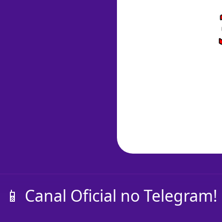
📱 Canal Oficial no Telegram!