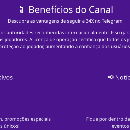
📱 Benefícios do Canal
Descubra as vantagens de seguir a 34X no Telegram
o por autoridades reconhecidas internacionalmente. Isso g
os jogadores. A licença de operação certifica que todos o
proteção ao jogador, aumentando a confiança dos usuários
sivos
📢 Notí
m, promoções especiais
Fique por dentro d
s únicos!
eventos