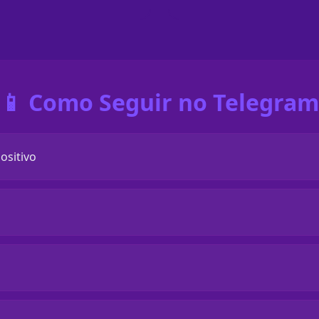
📱 Como Seguir no Telegram
ositivo