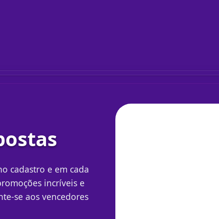
postas
no cadastro e em cada
promoções incríveis e
unte-se aos vencedores