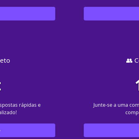
reto
👥 
t
espostas rápidas e
Junte-se a uma com
lizado!
compa
e