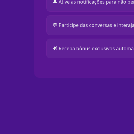
🔔 Ative as notificações para não p
💬 Participe das conversas e interaj
🎁 Receba bônus exclusivos autom