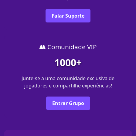
Falar Suporte
👥 Comunidade VIP
1000+
Junte-se a uma comunidade exclusiva de
jogadores e compartilhe experiências!
Entrar Grupo