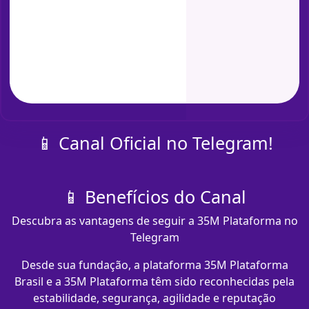
📱 Canal Oficial no Telegram!
📱 Benefícios do Canal
Descubra as vantagens de seguir a 35M Plataforma no
Telegram
Desde sua fundação, a plataforma 35M Plataforma
Brasil e a 35M Plataforma têm sido reconhecidas pela
estabilidade, segurança, agilidade e reputação