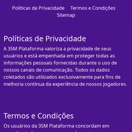
Políticas de Privacidade
Termos e Condições
Sitemap
Políticas de Privacidade
A 35M Plataforma valoriza a privacidade de seus
usuários e está empenhada em proteger todas as
informações pessoais fornecidas durante o uso de
nossos canais de comunicação. Todos os dados
coletados são utilizados exclusivamente para fins de
melhoria contínua da experiência de nossos jogadores.
Termos e Condições
Os usuários da 35M Plataforma concordam em