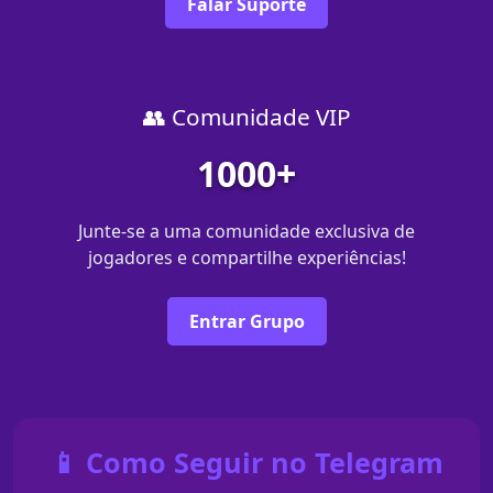
Falar Suporte
👥 Comunidade VIP
1000+
Junte-se a uma comunidade exclusiva de
jogadores e compartilhe experiências!
Entrar Grupo
📱 Como Seguir no Telegram