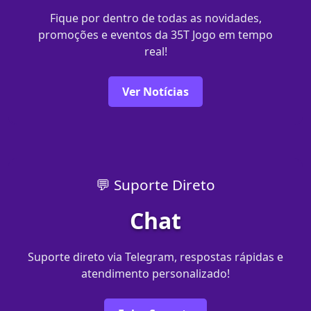
Fique por dentro de todas as novidades,
promoções e eventos da 35T Jogo em tempo
real!
Ver Notícias
💬 Suporte Direto
Chat
Suporte direto via Telegram, respostas rápidas e
atendimento personalizado!