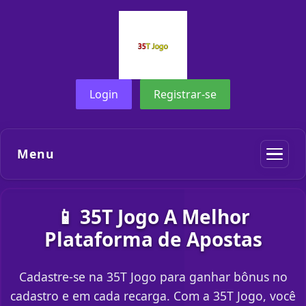
Login
Registrar-se
Menu
📱 35T Jogo A Melhor
Plataforma de Apostas
Cadastre-se na 35T Jogo para ganhar bônus no
cadastro e em cada recarga. Com a 35T Jogo, você