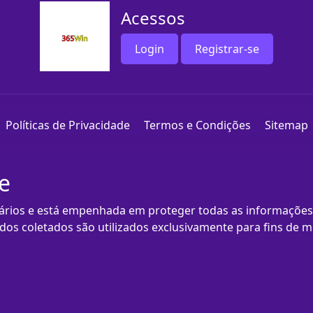
Acessos
Login
Registrar-se
Políticas de Privacidade
Termos e Condições
Sitemap
de
uários e está empenhada em proteger todas as informações
os coletados são utilizados exclusivamente para fins de m