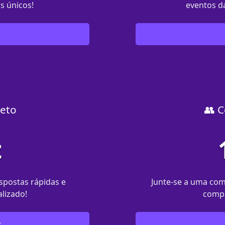
s únicos!
eventos d
reto
👥 
t
espostas rápidas e
Junte-se a uma com
lizado!
compa
e