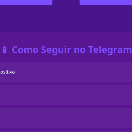
📱 Como Seguir no Telegram
ositivo