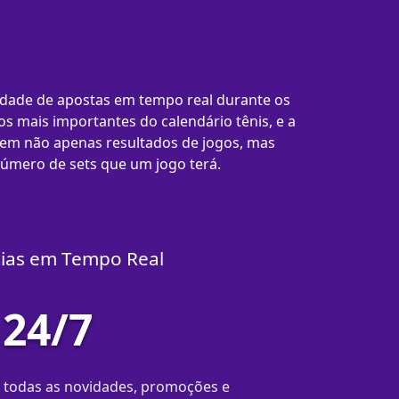
ilidade de apostas em tempo real durante os
 mais importantes do calendário tênis, e a
uem não apenas resultados de jogos, mas
úmero de sets que um jogo terá.
cias em Tempo Real
24/7
e todas as novidades, promoções e