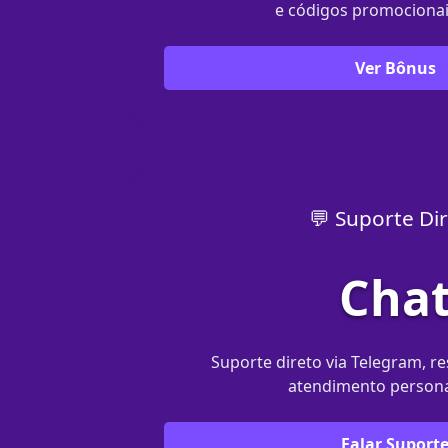
e códigos promocionai
Ver Bônus
💬 Suporte Di
Cha
Suporte direto via Telegram, r
atendimento persona
Falar Suport