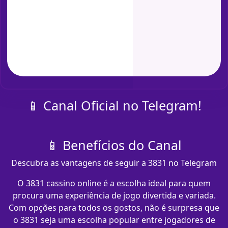
📱 Canal Oficial no Telegram!
📱 Benefícios do Canal
Descubra as vantagens de seguir a 3831 no Telegram
O 3831 cassino online é a escolha ideal para quem
procura uma experiência de jogo divertida e variada.
Com opções para todos os gostos, não é surpresa que
o 3831 seja uma escolha popular entre jogadores de