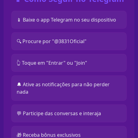
📱 Baixe o app Telegram no seu dispositivo
🔍 Procure por "@3831Oficial"
👆 Toque em "Entrar" ou "Join"
🔔 Ative as notificações para não perder
nada
💬 Participe das conversas e interaja
🎁 Receba bônus exclusivos