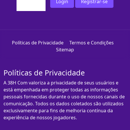
Login
Registrar-se
Políticas de Privacidade
Termos e Condições
Sitemap
Políticas de Privacidade
A 38H Com valoriza a privacidade de seus usuários e
está empenhada em proteger todas as informações
pessoais fornecidas durante o uso de nossos canais de
comunicação. Todos os dados coletados são utilizados
exclusivamente para fins de melhoria contínua da
experiência de nossos jogadores.