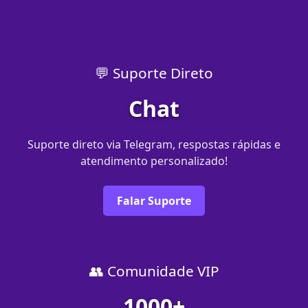
💬 Suporte Direto
Chat
Suporte direto via Telegram, respostas rápidas e
atendimento personalizado!
Falar Suporte
👥 Comunidade VIP
1000+