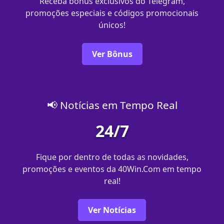
Receba bônus exclusivos do Telegram,
promoções especiais e códigos promocionais
únicos!
Ver Bônus
📢 Notícias em Tempo Real
24/7
Fique por dentro de todas as novidades,
promoções e eventos da 40Win.Com em tempo
real!
Ver Notícias