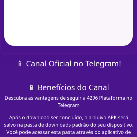
📱 Canal Oficial no Telegram!
📱 Benefícios do Canal
Descubra as vantagens de seguir a 4296 Plataforma no
Telegram
Após o download ser concluído, o arquivo APK será
salvo na pasta de downloads padrão do seu dispositivo.
Você pode acessar esta pasta através do aplicativo de