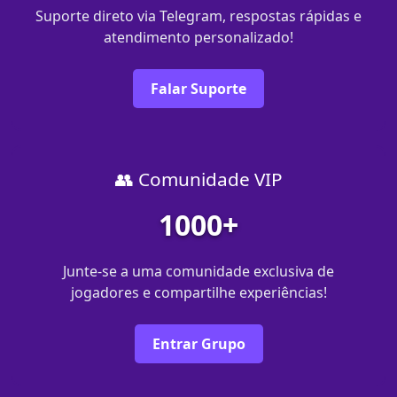
Suporte direto via Telegram, respostas rápidas e
atendimento personalizado!
Falar Suporte
👥 Comunidade VIP
1000+
Junte-se a uma comunidade exclusiva de
jogadores e compartilhe experiências!
Entrar Grupo