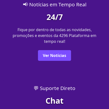
📢 Notícias em Tempo Real
24/7
Fique por dentro de todas as novidades,
promoções e eventos da 4296 Plataforma em
tempo real!
Ver Notícias
💬 Suporte Direto
Chat