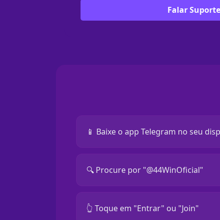
Falar Suport
📱 Baixe o app Telegram no seu disp
🔍 Procure por "@44WinOficial"
👆 Toque em "Entrar" ou "Join"