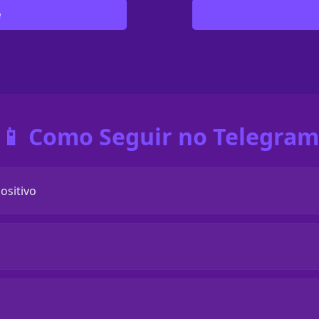
e
📱 Como Seguir no Telegram
ositivo