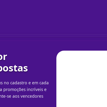
or
postas
s no cadastro e em cada
a promoções incríveis e
unte-se aos vencedores