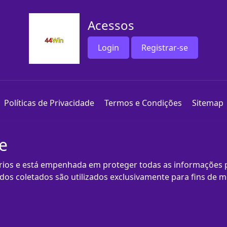
Acessos
Login
Registrar-se
Políticas de Privacidade
Termos e Condições
Sitemap
de
ários e está empenhada em proteger todas as informações 
os coletados são utilizados exclusivamente para fins de m