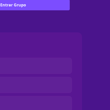
Entrar Grupo