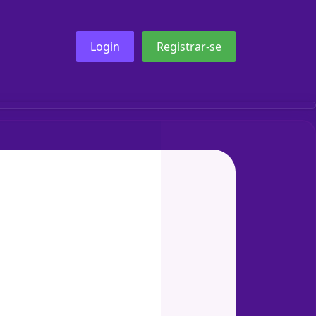
Login
Registrar-se