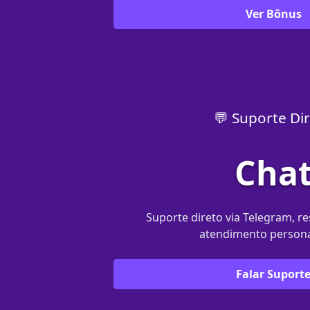
Ver Bônus
💬 Suporte Di
Cha
Suporte direto via Telegram, r
atendimento persona
Falar Suport