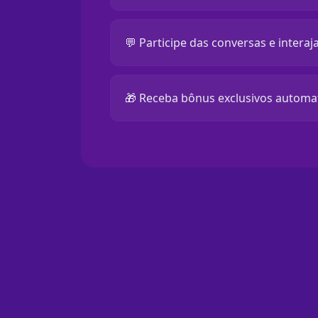
💬 Participe das conversas e interaj
🎁 Receba bônus exclusivos autom