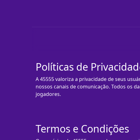
Políticas de Privacida
A 45555 valoriza a privacidade de seus usu
nossos canais de comunicação. Todos os dad
jogadores.
Termos e Condições