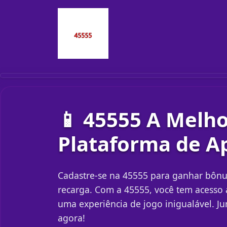
📱 45555 A Melh
Plataforma de A
Cadastre-se na 45555 para ganhar bônu
recarga. Com a 45555, você tem acesso 
uma experiência de jogo inigualável. J
agora!