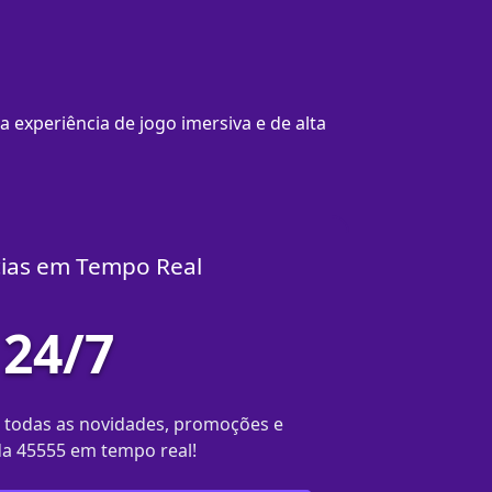
a experiência de jogo imersiva e de alta
cias em Tempo Real
24/7
e todas as novidades, promoções e
da 45555 em tempo real!