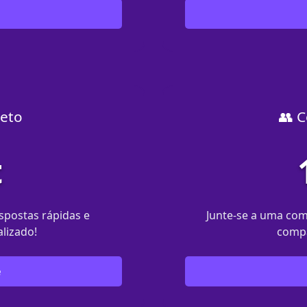
reto
👥 
t
espostas rápidas e
Junte-se a uma com
lizado!
compa
e