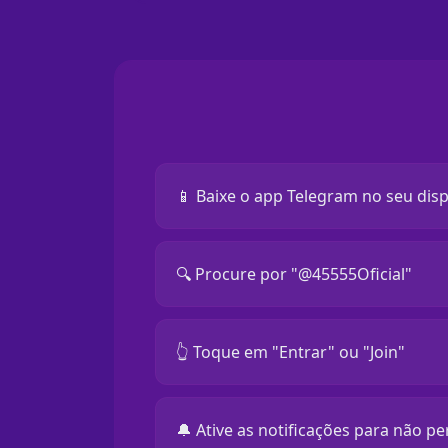
📱 Baixe o app Telegram no seu disp
🔍 Procure por "@45555Oficial"
👆 Toque em "Entrar" ou "Join"
🔔 Ative as notificações para não p