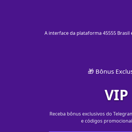
A interface da plataforma 45555 Brasil 
🎁 Bônus Exclu
VIP
Receba bônus exclusivos do Telegra
e códigos promocionai