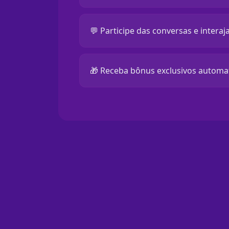
💬 Participe das conversas e interaj
🎁 Receba bônus exclusivos autom