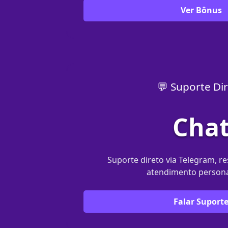
Ver Bônus
💬 Suporte Di
Cha
Suporte direto via Telegram, r
atendimento persona
Falar Suport