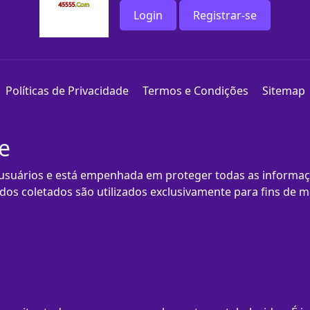
Login
Registrar-se
Políticas de Privacidade
Termos e Condições
Sitemap
de
s usuários e está empenhada em proteger todas as informaç
os coletados são utilizados exclusivamente para fins de m