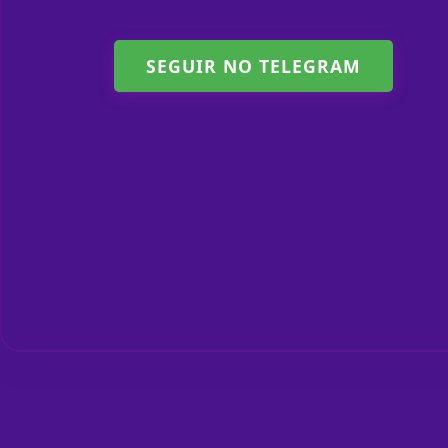
SEGUIR NO TELEGRAM