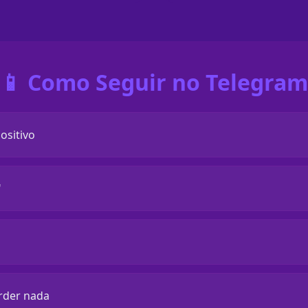
📱 Como Seguir no Telegram
ositivo
"
erder nada