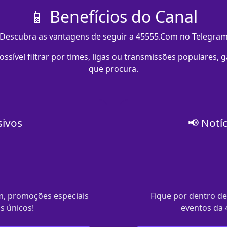
📱 Benefícios do Canal
Descubra as vantagens de seguir a 45555.Com no Telegra
ssível filtrar por times, ligas ou transmissões populares
que procura.
sivos
📢 Notí
m, promoções especiais
Fique por dentro d
s únicos!
eventos da 