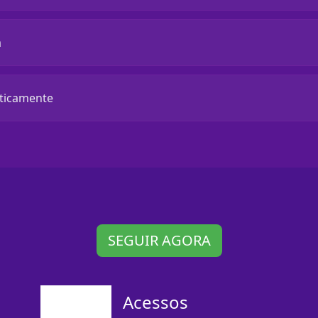
a
aticamente
SEGUIR AGORA
Acessos