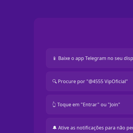
📱 Baixe o app Telegram no seu disp
🔍 Procure por "@4555 VipOficial"
👆 Toque em "Entrar" ou "Join"
🔔 Ative as notificações para não p