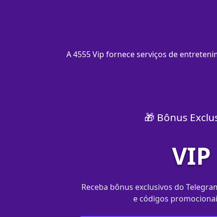
A 4555 Vip fornece serviços de entreten
🎁 Bônus Exclu
VIP
Receba bônus exclusivos do Telegra
e códigos promocionai