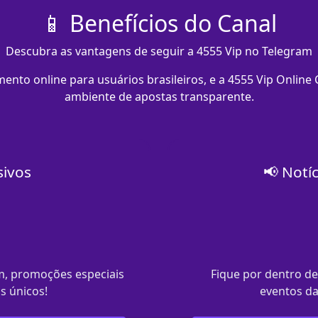
📱 Benefícios do Canal
Descubra as vantagens de seguir a 4555 Vip no Telegram
imento online para usuários brasileiros, e a 4555 Vip On
ambiente de apostas transparente.
sivos
📢 Notí
m, promoções especiais
Fique por dentro d
s únicos!
eventos da