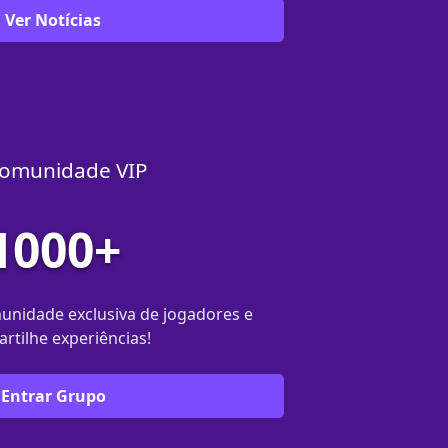
Ver Notícias
Comunidade VIP
1000+
unidade exclusiva de jogadores e
rtilhe experiências!
Entrar Grupo