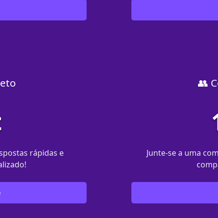
reto
👥 
t
espostas rápidas e
Junte-se a uma com
lizado!
compa
e