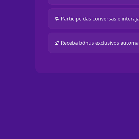
💬 Participe das conversas e interaj
🎁 Receba bônus exclusivos autom