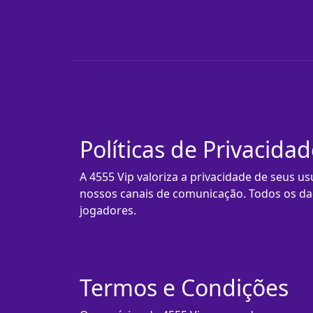
Políticas de Privacida
A 4555 Vip valoriza a privacidade de seus 
nossos canais de comunicação. Todos os dad
jogadores.
Termos e Condições