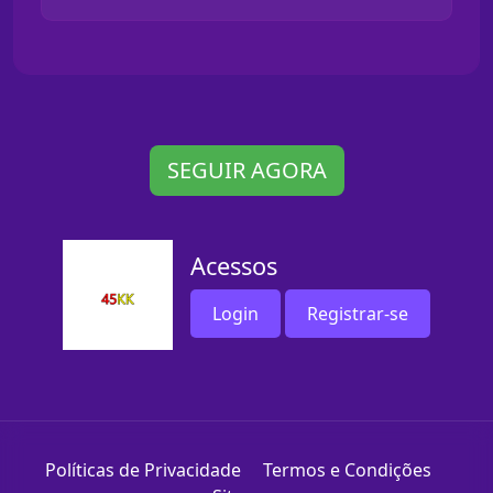
SEGUIR AGORA
Acessos
Login
Registrar-se
Políticas de Privacidade
Termos e Condições