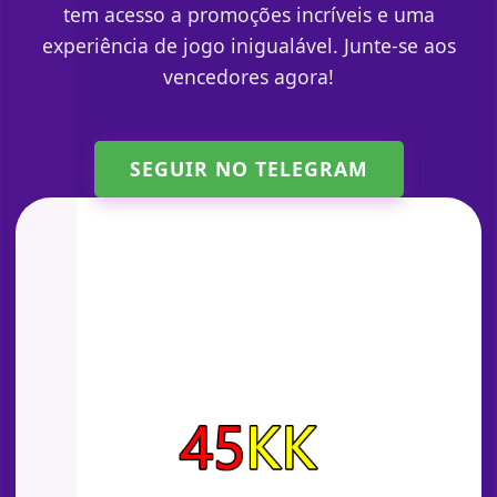
tem acesso a promoções incríveis e uma
experiência de jogo inigualável. Junte-se aos
vencedores agora!
SEGUIR NO TELEGRAM