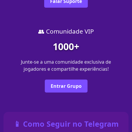
Falar Suporte
👥 Comunidade VIP
1000+
Junte-se a uma comunidade exclusiva de
jogadores e compartilhe experiências!
Entrar Grupo
📱 Como Seguir no Telegram