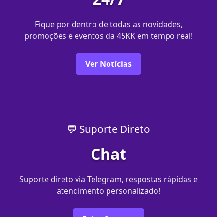
Fique por dentro de todas as novidades,
promoções e eventos da 45KK em tempo real!
Ver Notícias
💬 Suporte Direto
Chat
Suporte direto via Telegram, respostas rápidas e
atendimento personalizado!