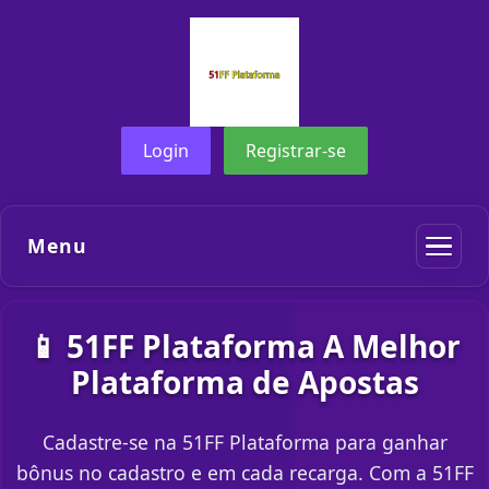
Login
Registrar-se
Menu
📱 51FF Plataforma A Melhor
Plataforma de Apostas
Cadastre-se na 51FF Plataforma para ganhar
bônus no cadastro e em cada recarga. Com a 51FF