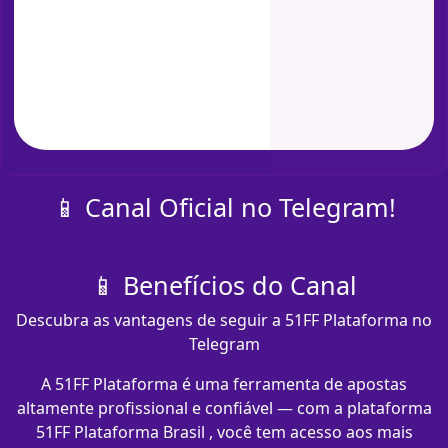
📱 Canal Oficial no Telegram!
📱 Benefícios do Canal
Descubra as vantagens de seguir a 51FF Plataforma no
Telegram
A 51FF Plataforma é uma ferramenta de apostas
altamente profissional e confiável — com a plataforma
51FF Plataforma Brasil , você tem acesso aos mais