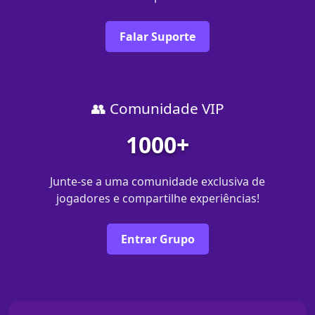
Falar Suporte
👥 Comunidade VIP
1000+
Junte-se a uma comunidade exclusiva de
jogadores e compartilhe experiências!
Entrar Grupo