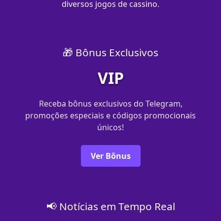
diversos jogos de cassino.
🎁 Bônus Exclusivos
VIP
Receba bônus exclusivos do Telegram,
promoções especiais e códigos promocionais
únicos!
Ver Bônus
📢 Notícias em Tempo Real