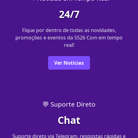
24/7
Fique por dentro de todas as novidades,
promoções e eventos da 5526 Com em tempo
real!
Ver Notícias
💬 Suporte Direto
Chat
Suporte direto via Telegram, respostas rápidas e