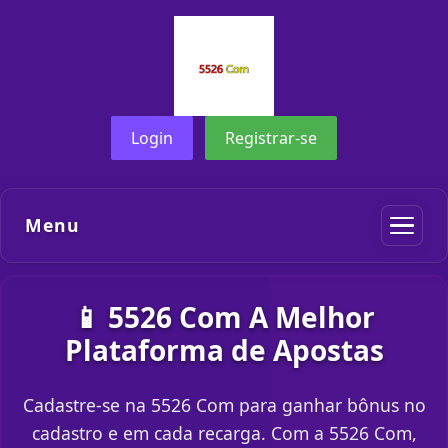
Login
Registrar-se
Menu
📱 5526 Com A Melhor
Plataforma de Apostas
Cadastre-se na 5526 Com para ganhar bônus no
cadastro e em cada recarga. Com a 5526 Com,