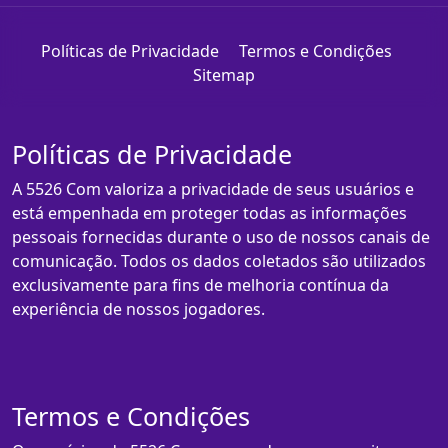
Políticas de Privacidade
Termos e Condições
Sitemap
Políticas de Privacidade
A 5526 Com valoriza a privacidade de seus usuários e
está empenhada em proteger todas as informações
pessoais fornecidas durante o uso de nossos canais de
comunicação. Todos os dados coletados são utilizados
exclusivamente para fins de melhoria contínua da
experiência de nossos jogadores.
Termos e Condições