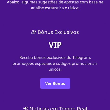
Abaixo, algumas sugestões de apostas com base na
análise estatística e tática:
🎁 Bônus Exclusivos
VIP
Receba bônus exclusivos do Telegram,
promoções especiais e códigos promocionais
únicos!
Ver Bônus
📢 Notícias em Tempo Real