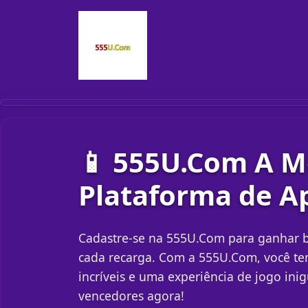
📱 555U.Com A M
Plataforma de A
Cadastre-se na 555U.Com para ganhar 
cada recarga. Com a 555U.Com, você t
incríveis e uma experiência de jogo inig
vencedores agora!