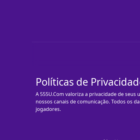
Políticas de Privacida
A 555U.Com valoriza a privacidade de seus
nossos canais de comunicação. Todos os dad
jogadores.