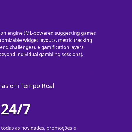
tion engine (ML-powered suggesting games
tomizable widget layouts, metric tracking
end challenges), e gamification layers
eyond individual gambling sessions).
cias em Tempo Real
24/7
e todas as novidades, promoções e