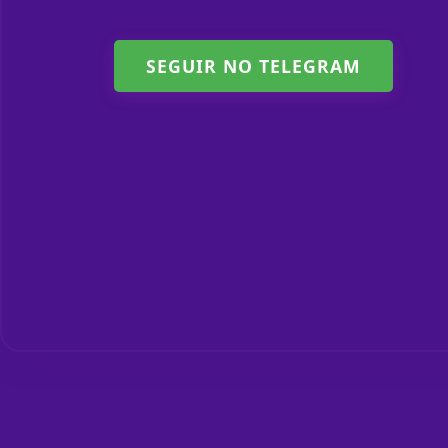
SEGUIR NO TELEGRAM