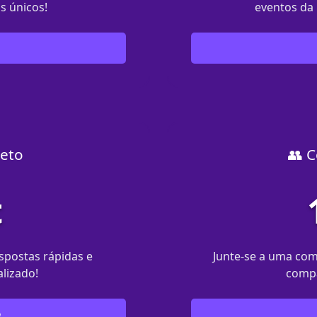
s únicos!
eventos da
reto
👥 
t
espostas rápidas e
Junte-se a uma com
lizado!
compa
e