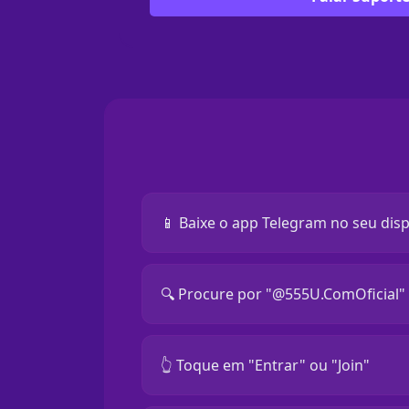
📱 Baixe o app Telegram no seu disp
🔍 Procure por "@555U.ComOficial"
👆 Toque em "Entrar" ou "Join"