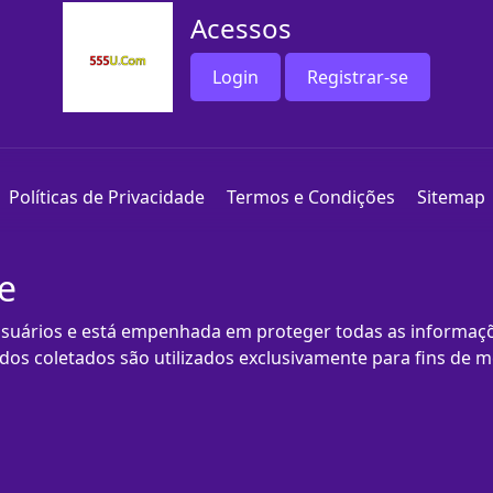
Acessos
Login
Registrar-se
Políticas de Privacidade
Termos e Condições
Sitemap
de
 usuários e está empenhada em proteger todas as informaçõ
os coletados são utilizados exclusivamente para fins de m