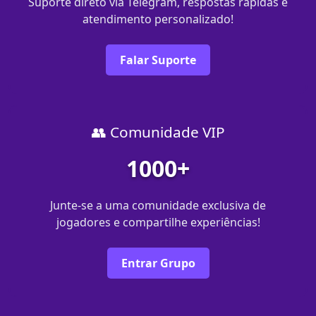
Suporte direto via Telegram, respostas rápidas e
atendimento personalizado!
Falar Suporte
👥 Comunidade VIP
1000+
Junte-se a uma comunidade exclusiva de
jogadores e compartilhe experiências!
Entrar Grupo