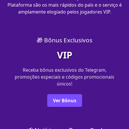
Plataforma são os mais rápidos do país e o serviço é
amplamente elogiado pelos jogadores VIP.
🎁 Bônus Exclusivos
VIP
Receba bônus exclusivos do Telegram,
promoções especiais e códigos promocionais
únicos!
Ver Bônus