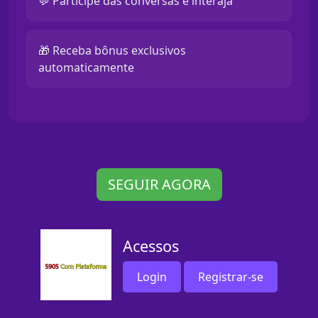
💬 Participe das conversas e interaja
🎁 Receba bônus exclusivos
automaticamente
SEGUIR AGORA
Acessos
Login
Registrar-se