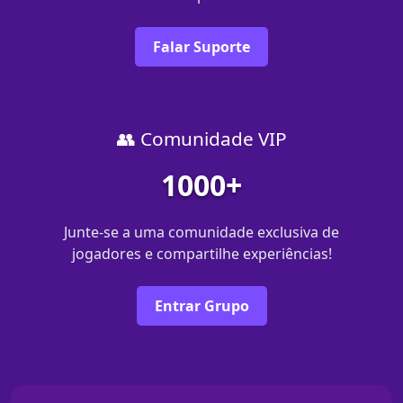
Falar Suporte
👥 Comunidade VIP
1000+
Junte-se a uma comunidade exclusiva de
jogadores e compartilhe experiências!
Entrar Grupo