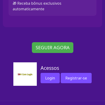
🎁 Receba bônus exclusivos
automaticamente
SEGUIR AGORA
Acessos
Login
Registrar-se