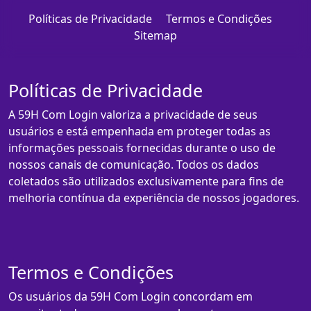
Políticas de Privacidade
Termos e Condições
Sitemap
Políticas de Privacidade
A 59H Com Login valoriza a privacidade de seus
usuários e está empenhada em proteger todas as
informações pessoais fornecidas durante o uso de
nossos canais de comunicação. Todos os dados
coletados são utilizados exclusivamente para fins de
melhoria contínua da experiência de nossos jogadores.
Termos e Condições
Os usuários da 59H Com Login concordam em