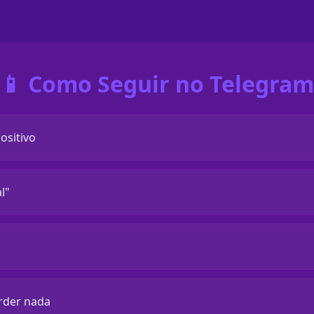
📱 Como Seguir no Telegram
ositivo
l"
erder nada