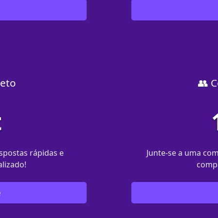
reto
👥 
t
espostas rápidas e
Junte-se a uma com
lizado!
compa
e