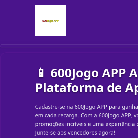
📱 600Jogo APP 
Plataforma de A
Cadastre-se na 600Jogo APP para ganha
em cada recarga. Com a 600Jogo APP, v
promoções incríveis e uma experiência d
Junte-se aos vencedores agora!