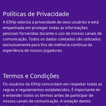
Políticas de Privacidade
A 63Vip valoriza a privacidade de seus usuários e está
empenhada em proteger todas as informações
pessoais fornecidas durante o uso de nossos canais de
comunicação. Todos os dados coletados são utilizados
exclusivamente para fins de melhoria contínua da
experiência de nossos jogadores.
Termos e Condições
Os usuários da 63Vip concordam em respeitar todas as
regras e regulamentos estabelecidos. É importante ler
e entender todos os termos antes de participar de
nossos canais de comunicação. A violação destes