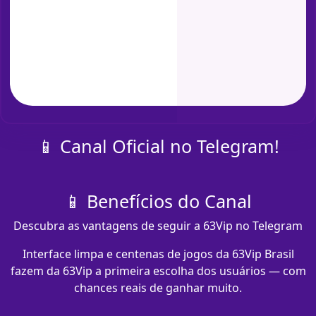
📱 Canal Oficial no Telegram!
📱 Benefícios do Canal
Descubra as vantagens de seguir a 63Vip no Telegram
Interface limpa e centenas de jogos da 63Vip Brasil
fazem da 63Vip a primeira escolha dos usuários — com
chances reais de ganhar muito.