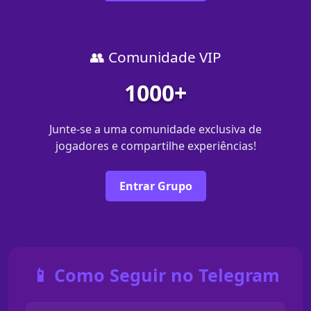
👥 Comunidade VIP
1000+
Junte-se a uma comunidade exclusiva de
jogadores e compartilhe experiências!
Entrar Grupo
📱 Como Seguir no Telegram