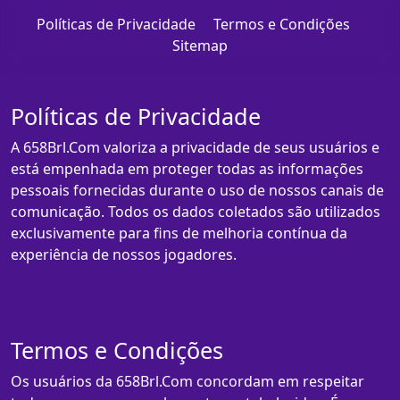
Políticas de Privacidade
Termos e Condições
Sitemap
Políticas de Privacidade
A 658Brl.Com valoriza a privacidade de seus usuários e
está empenhada em proteger todas as informações
pessoais fornecidas durante o uso de nossos canais de
comunicação. Todos os dados coletados são utilizados
exclusivamente para fins de melhoria contínua da
experiência de nossos jogadores.
Termos e Condições
Os usuários da 658Brl.Com concordam em respeitar