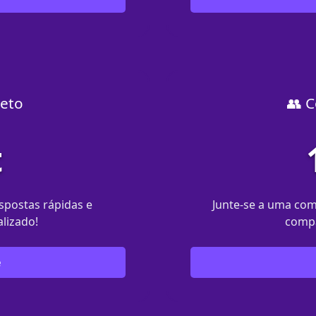
reto
👥 
t
espostas rápidas e
Junte-se a uma com
lizado!
compa
e