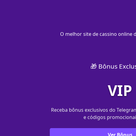
O melhor site de cassino online 
🎁 Bônus Exclu
VIP
Receba bônus exclusivos do Telegra
e códigos promocionai
Ver Bônus