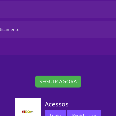
a
aticamente
SEGUIR AGORA
Acessos
Login
Registrar-se