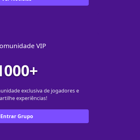
Comunidade VIP
1000+
unidade exclusiva de jogadores e
rtilhe experiências!
Entrar Grupo