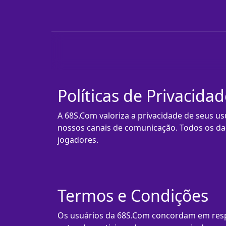
Políticas de Privacida
A 68S.Com valoriza a privacidade de seus u
nossos canais de comunicação. Todos os dad
jogadores.
Termos e Condições
Os usuários da 68S.Com concordam em respe