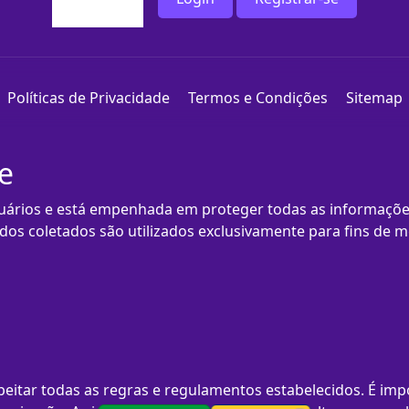
Políticas de Privacidade
Termos e Condições
Sitemap
de
suários e está empenhada em proteger todas as informaçõe
os coletados são utilizados exclusivamente para fins de m
itar todas as regras e regulamentos estabelecidos. É impo