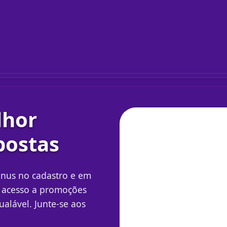
lhor
postas
nus no cadastro e em
 acesso a promoções
ualável. Junte-se aos