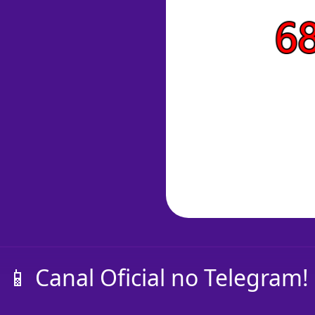
📱 Canal Oficial no Telegram!