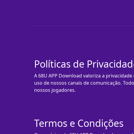
Políticas de Privacida
A 68U APP Download valoriza a privacidade
uso de nossos canais de comunicação. Todos
nossos jogadores.
Termos e Condições