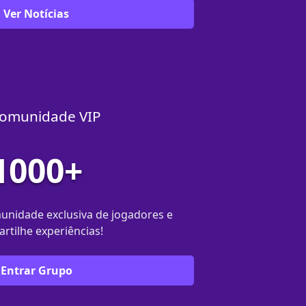
Ver Notícias
Comunidade VIP
1000+
unidade exclusiva de jogadores e
rtilhe experiências!
Entrar Grupo