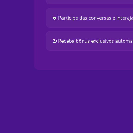
💬 Participe das conversas e interaj
🎁 Receba bônus exclusivos autom