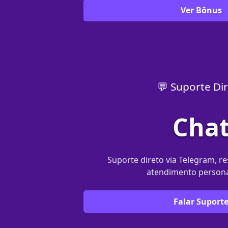
Ver Bônus
💬 Suporte Di
Cha
Suporte direto via Telegram, r
atendimento persona
Falar Suport