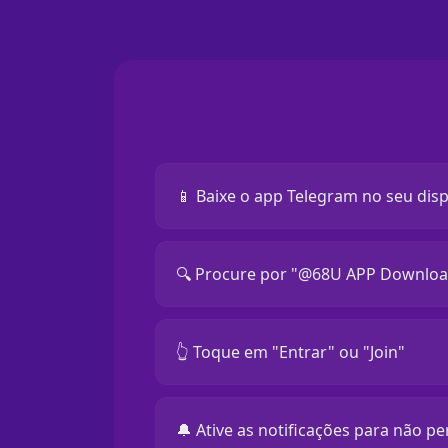
📱 Baixe o app Telegram no seu disp
🔍 Procure por "@68U APP Download
👆 Toque em "Entrar" ou "Join"
🔔 Ative as notificações para não p