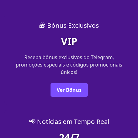
🎁 Bônus Exclusivos
VIP
Receba bônus exclusivos do Telegram,
promoções especiais e códigos promocionais
únicos!
Ver Bônus
📢 Notícias em Tempo Real
24/7