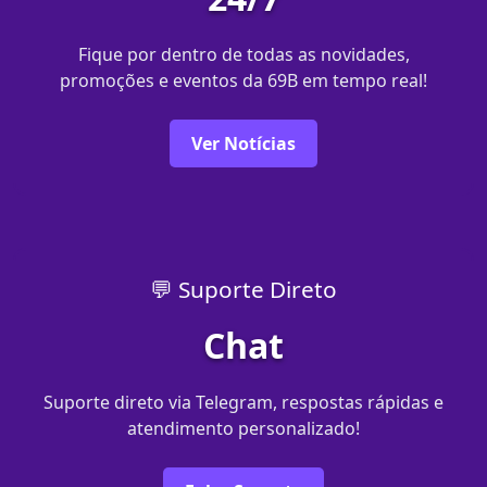
Fique por dentro de todas as novidades,
promoções e eventos da 69B em tempo real!
Ver Notícias
💬 Suporte Direto
Chat
Suporte direto via Telegram, respostas rápidas e
atendimento personalizado!