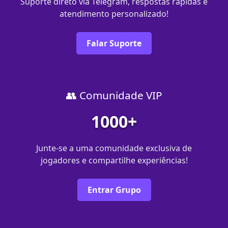
Suporte direto via Telegram, respostas rápidas e
atendimento personalizado!
Falar Suporte
👥 Comunidade VIP
1000+
Junte-se a uma comunidade exclusiva de
jogadores e compartilhe experiências!
Entrar Grupo