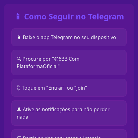
📱 Como Seguir no Telegram
📱 Baixe o app Telegram no seu dispositivo
🔍 Procure por "@6BB Com
PlataformaOficial"
👆 Toque em "Entrar" ou "Join"
🔔 Ative as notificações para não perder
nada