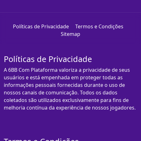
Políticas de Privacidade
Termos e Condições
Sitemap
Políticas de Privacidade
A 6BB Com Plataforma valoriza a privacidade de seus
usuários e está empenhada em proteger todas as
informações pessoais fornecidas durante o uso de
nossos canais de comunicação. Todos os dados
coletados são utilizados exclusivamente para fins de
melhoria contínua da experiência de nossos jogadores.