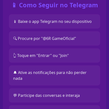
📱 Como Seguir no Telegram
📱 Baixe o app Telegram no seu dispositivo
🔍 Procure por "@6R GameOficial"
👆 Toque em "Entrar" ou "Join"
🔔 Ative as notificações para não perder
nada
💬 Participe das conversas e interaja