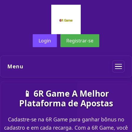
Login
Registrar-se
Menu
📱 6R Game A Melhor
Plataforma de Apostas
Cadastre-se na 6R Game para ganhar bônus no
cadastro e em cada recarga. Com a 6R Game, você