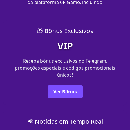
da plataforma 6R Game, incluindo
🎁 Bônus Exclusivos
VIP
Receba bônus exclusivos do Telegram,
promoções especiais e códigos promocionais
únicos!
Ver Bônus
📢 Notícias em Tempo Real