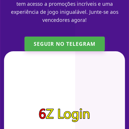
tem acesso a promoções incríveis e uma
experiência de jogo inigualável. Junte-se aos
vencedores agora!
SEGUIR NO TELEGRAM