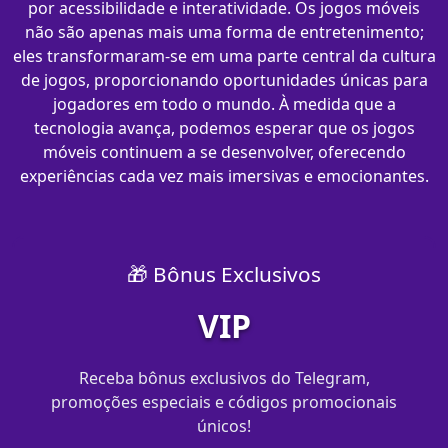
por acessibilidade e interatividade. Os jogos móveis
não são apenas mais uma forma de entretenimento;
eles transformaram-se em uma parte central da cultura
de jogos, proporcionando oportunidades únicas para
jogadores em todo o mundo. À medida que a
tecnologia avança, podemos esperar que os jogos
móveis continuem a se desenvolver, oferecendo
experiências cada vez mais imersivas e emocionantes.
🎁 Bônus Exclusivos
VIP
Receba bônus exclusivos do Telegram,
promoções especiais e códigos promocionais
únicos!