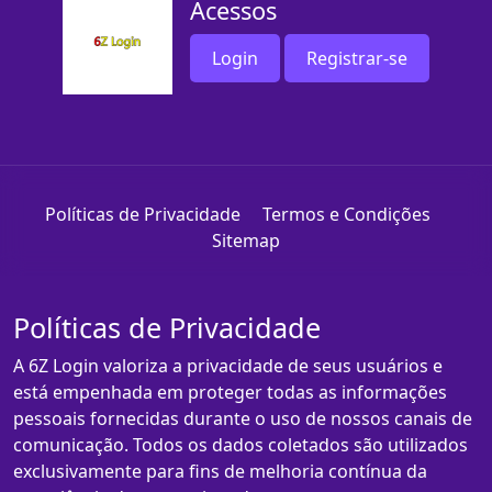
Acessos
Login
Registrar-se
Políticas de Privacidade
Termos e Condições
Sitemap
Políticas de Privacidade
A 6Z Login valoriza a privacidade de seus usuários e
está empenhada em proteger todas as informações
pessoais fornecidas durante o uso de nossos canais de
comunicação. Todos os dados coletados são utilizados
exclusivamente para fins de melhoria contínua da