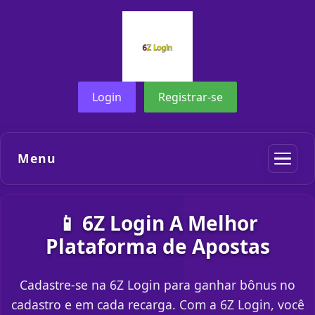
Login
Registrar-se
Menu
📱 6Z Login A Melhor
Plataforma de Apostas
Cadastre-se na 6Z Login para ganhar bônus no
cadastro e em cada recarga. Com a 6Z Login, você