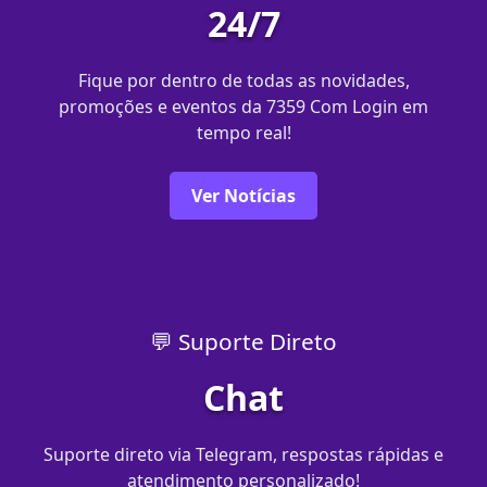
24/7
Fique por dentro de todas as novidades,
promoções e eventos da 7359 Com Login em
tempo real!
Ver Notícias
💬 Suporte Direto
Chat
Suporte direto via Telegram, respostas rápidas e
atendimento personalizado!