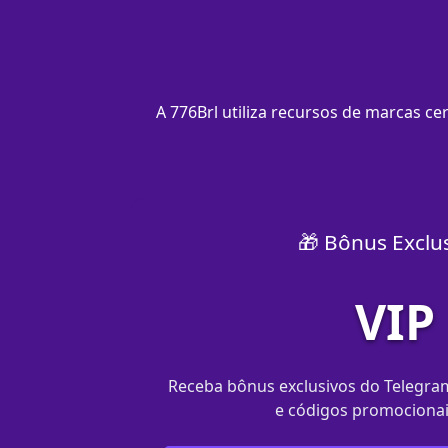
A 776Brl utiliza recursos de marcas c
🎁 Bônus Exclu
VIP
Receba bônus exclusivos do Telegra
e códigos promocionai