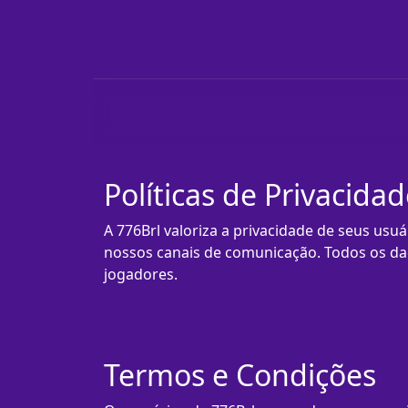
Políticas de Privacida
A 776Brl valoriza a privacidade de seus us
nossos canais de comunicação. Todos os dad
jogadores.
Termos e Condições