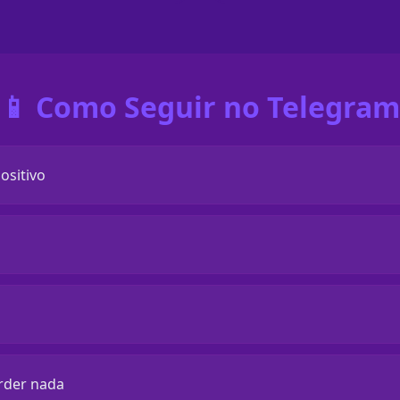
📱 Como Seguir no Telegram
ositivo
erder nada