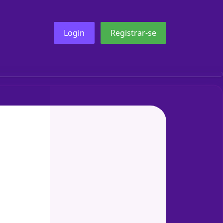
Login
Registrar-se