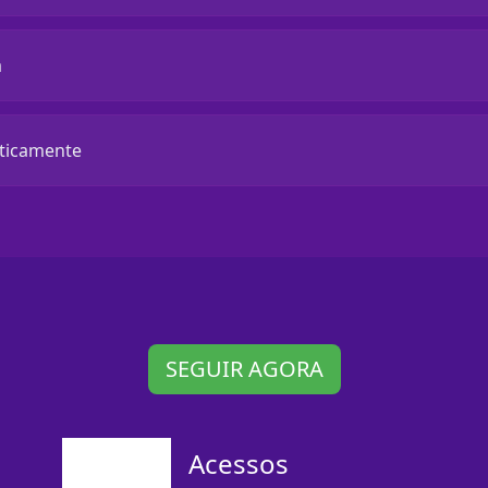
a
aticamente
SEGUIR AGORA
Acessos