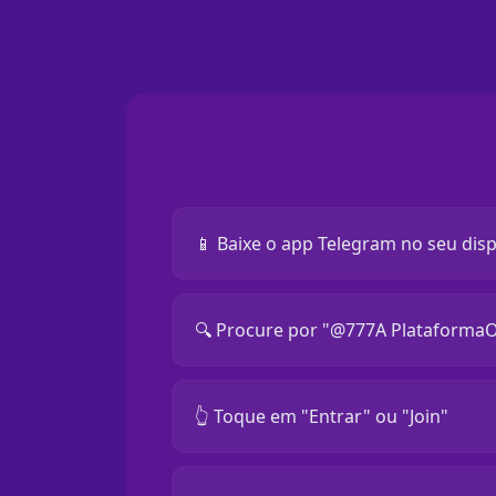
📱 Baixe o app Telegram no seu disp
🔍 Procure por "@777A PlataformaOf
👆 Toque em "Entrar" ou "Join"