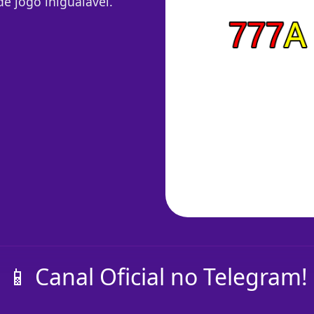
e jogo inigualável.
📱 Canal Oficial no Telegram!