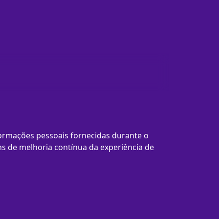
formações pessoais fornecidas durante o
ns de melhoria contínua da experiência de