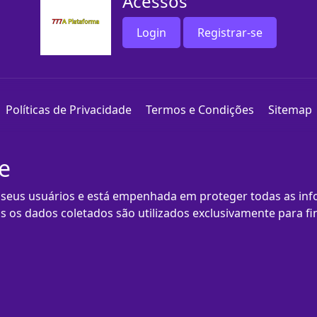
Acessos
Login
Registrar-se
Políticas de Privacidade
Termos e Condições
Sitemap
de
e seus usuários e está empenhada em proteger todas as in
 os dados coletados são utilizados exclusivamente para fi