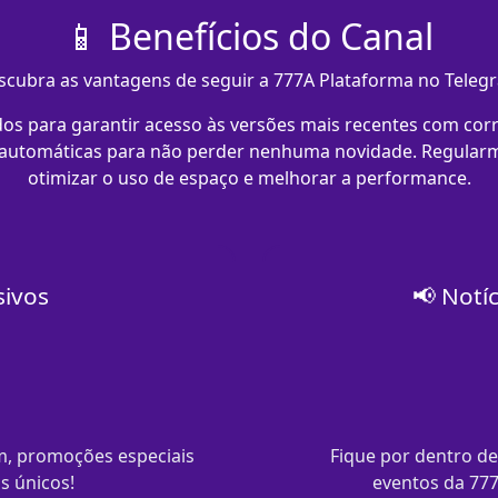
📱 Benefícios do Canal
scubra as vantagens de seguir a 777A Plataforma no Teleg
dos para garantir acesso às versões mais recentes com cor
 automáticas para não perder nenhuma novidade. Regularme
otimizar o uso de espaço e melhorar a performance.
sivos
📢 Notí
m, promoções especiais
Fique por dentro d
s únicos!
eventos da 77