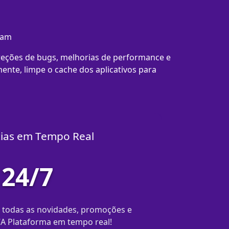
ram
reções de bugs, melhorias de performance e
nte, limpe o cache dos aplicativos para
cias em Tempo Real
24/7
e todas as novidades, promoções e
7A Plataforma em tempo real!