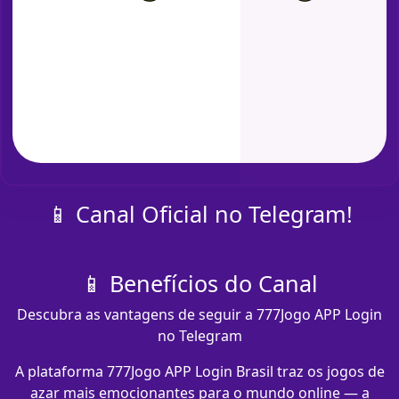
📱 Canal Oficial no Telegram!
📱 Benefícios do Canal
Descubra as vantagens de seguir a 777Jogo APP Login
no Telegram
A plataforma 777Jogo APP Login Brasil traz os jogos de
azar mais emocionantes para o mundo online — a