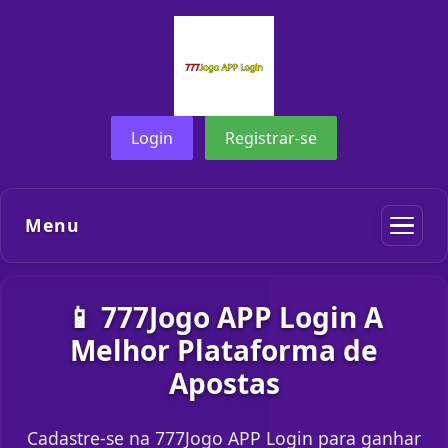
Login
Registrar-se
Menu
📱 777Jogo APP Login A
Melhor Plataforma de
Apostas
Cadastre-se na 777Jogo APP Login para ganhar