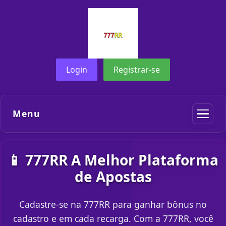
Login
Registrar-se
Menu
📱 777RR A Melhor Plataforma
de Apostas
Cadastre-se na 777RR para ganhar bônus no
cadastro e em cada recarga. Com a 777RR, você