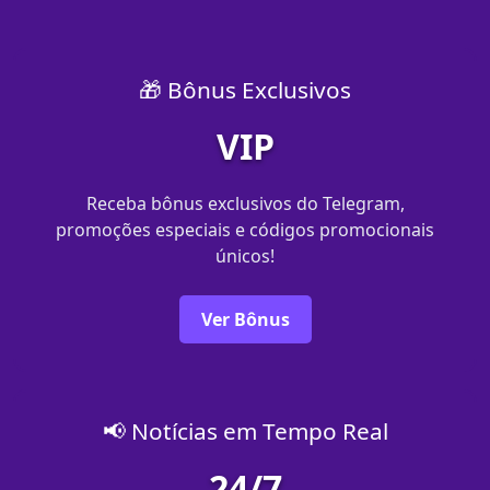
🎁 Bônus Exclusivos
VIP
Receba bônus exclusivos do Telegram,
promoções especiais e códigos promocionais
únicos!
Ver Bônus
📢 Notícias em Tempo Real
24/7