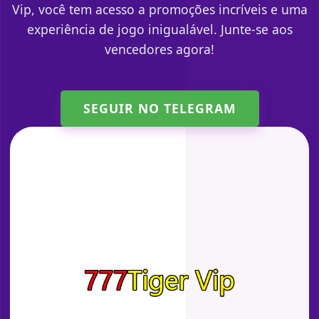
Vip, você tem acesso a promoções incríveis e uma
experiência de jogo inigualável. Junte-se aos
vencedores agora!
SEGUIR NO TELEGRAM