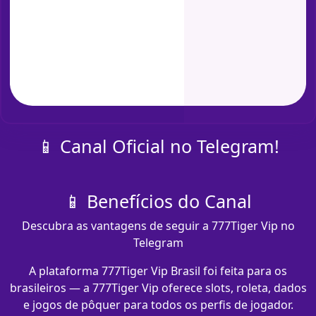
📱 Canal Oficial no Telegram!
📱 Benefícios do Canal
Descubra as vantagens de seguir a 777Tiger Vip no
Telegram
A plataforma 777Tiger Vip Brasil foi feita para os
brasileiros — a 777Tiger Vip oferece slots, roleta, dados
e jogos de pôquer para todos os perfis de jogador.