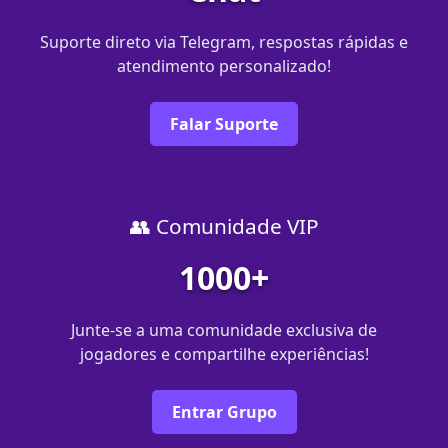
Suporte direto via Telegram, respostas rápidas e
atendimento personalizado!
Falar Suporte
👥 Comunidade VIP
1000+
Junte-se a uma comunidade exclusiva de
jogadores e compartilhe experiências!
Entrar Grupo