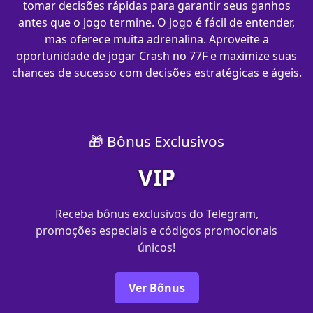
tomar decisões rápidas para garantir seus ganhos
antes que o jogo termine. O jogo é fácil de entender,
mas oferece muita adrenalina. Aproveite a
oportunidade de jogar Crash no 77F e maximize suas
chances de sucesso com decisões estratégicas e ágeis.
🎁 Bônus Exclusivos
VIP
Receba bônus exclusivos do Telegram,
promoções especiais e códigos promocionais
únicos!
Ver Bônus