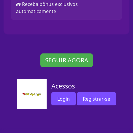
🎁 Receba bônus exclusivos
automaticamente
SEGUIR AGORA
Acessos
Login
Registrar-se