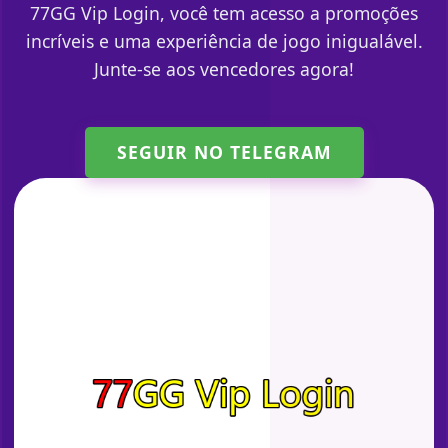
77GG Vip Login, você tem acesso a promoções
incríveis e uma experiência de jogo inigualável.
Junte-se aos vencedores agora!
SEGUIR NO TELEGRAM