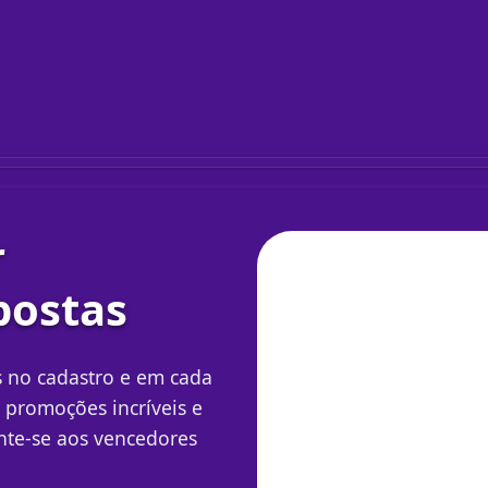
r
postas
 no cadastro e em cada
 promoções incríveis e
unte-se aos vencedores