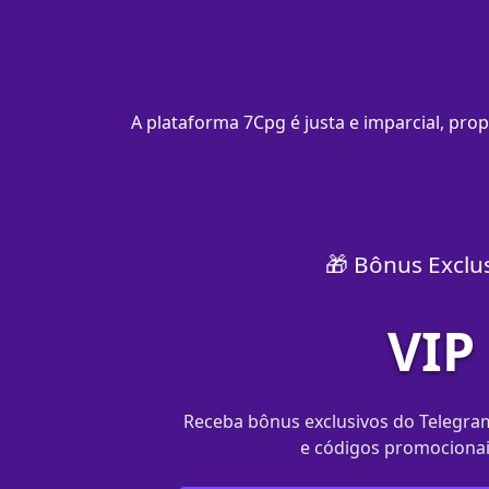
A plataforma 7Cpg é justa e imparcial, pro
🎁 Bônus Exclu
VIP
Receba bônus exclusivos do Telegra
e códigos promocionai