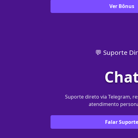
Ver Bônus
💬 Suporte Di
Cha
Suporte direto via Telegram, r
atendimento persona
Falar Suport