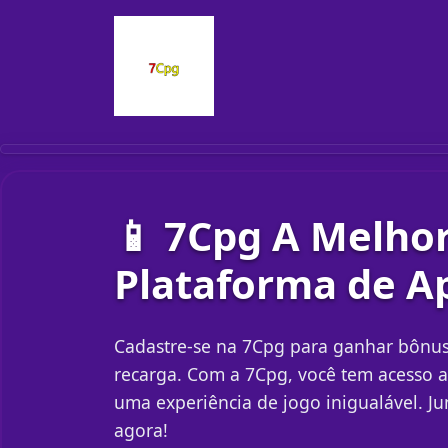
📱 7Cpg A Melho
Plataforma de A
Cadastre-se na 7Cpg para ganhar bônus
recarga. Com a 7Cpg, você tem acesso a
uma experiência de jogo inigualável. J
agora!