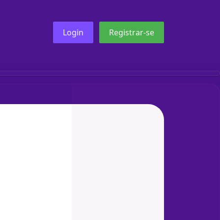
Login
Registrar-se