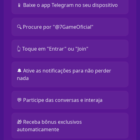
📱 Baixe o app Telegram no seu dispositivo
🔍 Procure por "@7GameOficial"
👆 Toque em "Entrar" ou "Join"
🔔 Ative as notificações para não perder
nada
💬 Participe das conversas e interaja
🎁 Receba bônus exclusivos
automaticamente