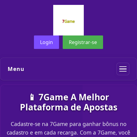
Login
Registrar-se
Menu
📱 7Game A Melhor
Plataforma de Apostas
Cadastre-se na 7Game para ganhar bônus no
cadastro e em cada recarga. Com a 7Game, você