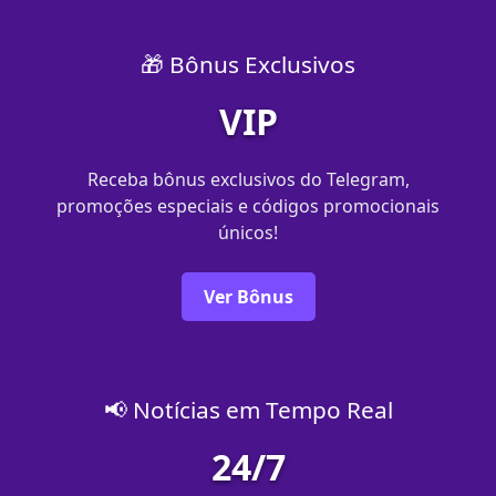
🎁 Bônus Exclusivos
VIP
Receba bônus exclusivos do Telegram,
promoções especiais e códigos promocionais
únicos!
Ver Bônus
📢 Notícias em Tempo Real
24/7