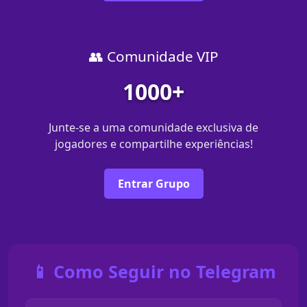
👥 Comunidade VIP
1000+
Junte-se a uma comunidade exclusiva de
jogadores e compartilhe experiências!
Entrar Grupo
📱 Como Seguir no Telegram