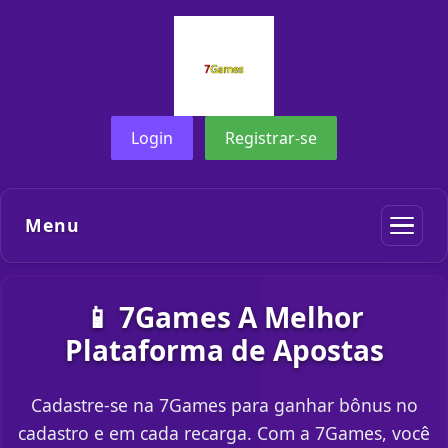
Login
Registrar-se
Menu
📱 7Games A Melhor
Plataforma de Apostas
Cadastre-se na 7Games para ganhar bônus no
cadastro e em cada recarga. Com a 7Games, você