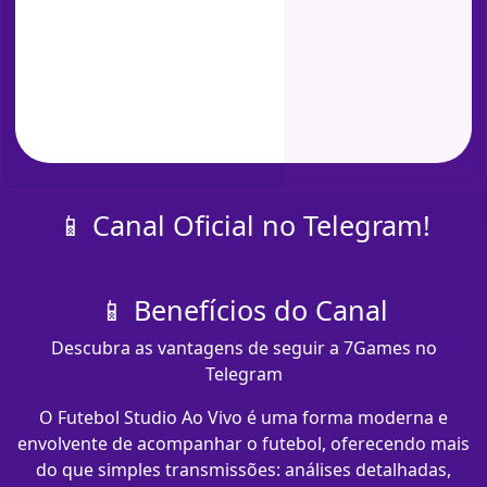
📱 Canal Oficial no Telegram!
📱 Benefícios do Canal
Descubra as vantagens de seguir a 7Games no
Telegram
O Futebol Studio Ao Vivo é uma forma moderna e
envolvente de acompanhar o futebol, oferecendo mais
do que simples transmissões: análises detalhadas,