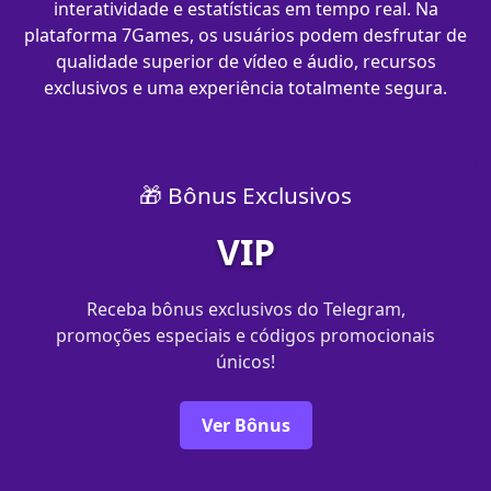
interatividade e estatísticas em tempo real. Na
plataforma 7Games, os usuários podem desfrutar de
qualidade superior de vídeo e áudio, recursos
exclusivos e uma experiência totalmente segura.
🎁 Bônus Exclusivos
VIP
Receba bônus exclusivos do Telegram,
promoções especiais e códigos promocionais
únicos!
Ver Bônus